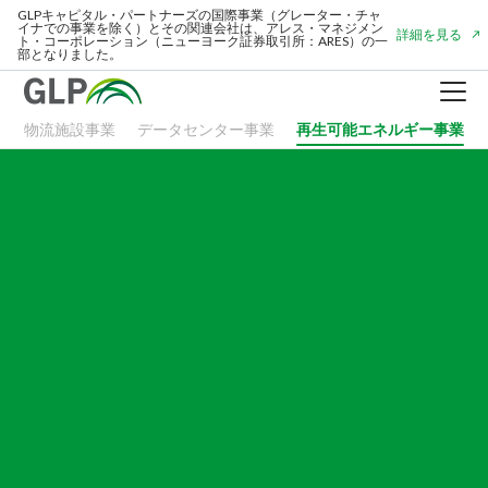
GLPキャピタル・パートナーズの国際事業（グレーター・チャ
GLPキャピタル・パートナーズの国際事業（グレーター・チャ
イナでの事業を除く）とその関連会社は、アレス・マネジメン
イナでの事業を除く）とその関連会社は、アレス・マネジメン
詳細を見る
詳細を見る
ト・コーポレーション（ニューヨーク証券取引所：ARES）の一
ト・コーポレーション（ニューヨーク証券取引所：ARES）の一
部となりました。
部となりました。
物流施設事業
データセンター事業
再生可能エネルギー事業
HOME
企業情報
事業紹介
物流施設