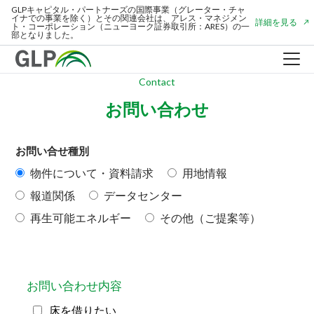
GLPキャピタル・パートナーズの国際事業（グレーター・チャ
GLPキャピタル・パートナーズの国際事業（グレーター・チャ
イナでの事業を除く）とその関連会社は、アレス・マネジメン
イナでの事業を除く）とその関連会社は、アレス・マネジメン
詳細を見る
詳細を見る
ト・コーポレーション（ニューヨーク証券取引所：ARES）の一
ト・コーポレーション（ニューヨーク証券取引所：ARES）の一
部となりました。
部となりました。
Contact
お問い合わせ
お問い合せ種別
物件について・資料請求
用地情報
HOME
報道関係
データセンター
再生可能エネルギー
その他（ご提案等）
企業情報
事業紹介
物流施設