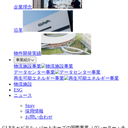
企業理念
沿革
物件開発実績
事業紹介
物流施設事業
データセンター事業
再生可能エネルギー事業
物流施設
ESG
ニュース
Story
採用情報
お問い合わせ
GLPキャピタル・パートナーズの国際事業（グレーター・チ