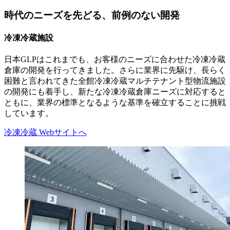
時代のニーズを先どる、前例のない開発
冷凍冷蔵施設
日本GLPはこれまでも、お客様のニーズに合わせた冷凍冷蔵
倉庫の開発を行ってきました。さらに業界に先駆け、長らく
GLP東京
困難と言われてきた全館冷凍冷蔵マルチテナント型物流施設
の開発にも着手し、新たな冷凍冷蔵倉庫ニーズに対応すると
ともに、業界の標準となるような基準を確立することに挑戦
しています。
冷凍冷蔵 Webサイトへ
GLP狭山日高Ⅱ
岡山総社Ⅰ Ⅱ Ⅲ