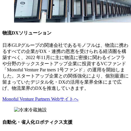
物流DXソリューション
日本GLPグループの関連会社であるモノフルは、物流に携わ
るすべての企業がDX・連携の恩恵を受けられる経済圏を構
築すべく、2022 年11月に主に物流に密接に関わるインフラ
GLP座間
や分野のテックスタートアップ企業に投資するVCファンド
「Monoful Venture Par tners 1号ファンド」の運用を開始しま
した。スタートアップ企業との関係強化により、個別最適に
留まっていたデジタル化・DXの活用を業界全体にまで広
げ、物流業界のDXを推進していきます。
Monoful Venture Partners Webサイトへ
自動化・省人化ロボティクス支援
GLP大阪