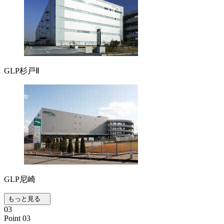
GLP杉戸Ⅱ
GLP尼崎
もっと見る
03
Point 03