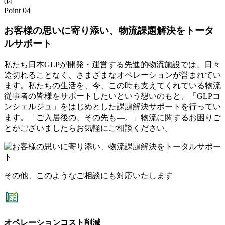
04
Point 04
GLP鳴尾浜
お客様の思いに寄り添い、物流課題解決をトータ
ルサポート
私たち⽇本GLPが開発・運営する先進的物流施設では、⽇々
途切れることなく、さまざまなオペレーションが営まれてい
ます。私たちの⽣活を、今、この時も⽀えてくれている物流
従事者の皆様をサポートしたいという想いのもと、「GLPコ
ンシェルジュ」をはじめとした課題解決サポートを行ってい
ます。「ご⼊居後の、その先も―。」物流に関するお困りご
GLP圏央五霞
とがございましたらお気軽にご相談ください。
GLP吹田
その他、このようなご相談にも対応いたします
GLP ALFALINK流山3
オペレーションコスト削減